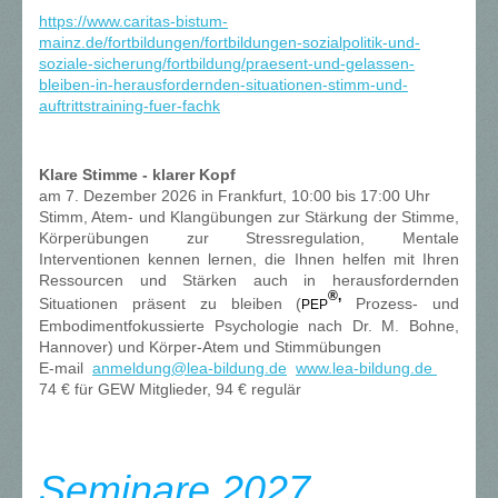
https://www.caritas-bistum-
mainz.de/fortbildungen/fortbildungen-sozialpolitik-und-
soziale-sicherung/fortbildung/praesent-und-gelassen-
bleiben-in-herausfordernden-situationen-stimm-und-
auftrittstraining-fuer-fachk
Klare Stimme - klarer Kopf
am 7. Dezember 2026 in Frankfurt, 10:00 bis 17:00 Uhr
Stimm, Atem- und Klangübungen zur Stärkung der Stimme,
Körperübungen zur Stressregulation, Mentale
Interventionen kennen lernen, die Ihnen helfen mit Ihren
Ressourcen und Stärken auch in herausfordernden
®,
Situationen präsent zu bleiben (
Prozess- und
PEP
Embodimentfokussierte Psychologie nach Dr. M. Bohne,
Hannover) und Körper-Atem und Stimmübungen
E-mail
a
nmeldung@lea-bildung.de
www.lea-bildung.de
74 € für GEW Mitglieder, 94 € regulär
Seminare 2027