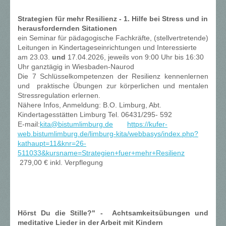
Strategien für mehr Resilienz - 1. Hilfe bei Stress und in
herausfordernden Sitationen
ein Seminar für pädagogische Fachkräfte, (stellvertretende)
Leitungen in Kindertageseinrichtungen und Interessierte
am 23.03.
und
17.04.2026, jeweils
von 9:00 Uhr bis
16:30
Uhr ganztägig in Wiesbaden-Naurod
Die 7 Schlüsselkompetenzen der Resilienz kennenlernen
und praktische Übungen zur körperlichen und mentalen
Stressregulation erlernen.
Nähere Infos, Anmeldung: B.O. Limburg, Abt.
Kindertagesstätten Limburg Tel. 06431/295- 592
E-mail:
kita@bistumlimburg.de​
https://kufer-
web.bistumlimburg.de/limburg-kita/webbasys/index.php?
kathaupt=11&knr=26-
511033&kursname=Strategien+fuer+mehr+Resilienz
279,00 € inkl. Verpflegung
Hörst Du die Stille?" - Achtsamkeitsübungen und
meditative Lieder in der Arbeit mit Kindern