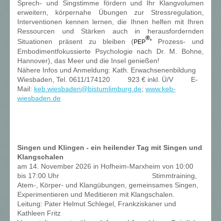
Sprech- und Singstimme fördern und Ihr Klangvolumen
erweitern, k
örpernahe Übungen zur Stressregulation,
Interventionen kennen lernen, die Ihnen helfen mit Ihren
Ressourcen und Stärken auch in herausfordernden
®,
Situationen präsent zu bleiben (
Prozess- und
PEP
Embodimentfokussierte Psychologie nach Dr. M. Bohne,
Hannover), das Meer und die Insel genießen!
Nähere Infos und Anmeldung: Kath. Erwachsenenbildung
Wiesbaden, Tel. 0611/174120 923 € inkl. Ü/V E-
Mail:
keb.wiesbaden@bistumlimburg.de
;
www.keb-
wiesbaden.de
Singen und Klingen - ein heilender Tag mit Singen und
Klangschalen
am 14. November 2026 in Hofheim-Marxheim von 10:00
bis 17:00 Uhr Stimmtraining,
Atem-, Körper- und Klangübungen, gemeinsames Singen,
Experimentieren und Meditieren mit Klangschalen.
Leitung: Pater Helmut Schlegel, Frankziskaner und
Kathleen Fritz