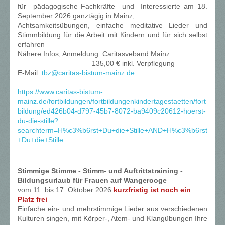
für pädagogische Fachkräfte und Interessierte am 18.
September 2026 ganztägig in Mainz,
Achtsamkeitsübungen, einfache meditative Lieder und
Stimmbildung für die Arbeit mit Kindern und für sich selbst
erfahren
Nähere Infos, Anmeldung: Caritasveband Mainz:
135,00 € inkl. Verpflegung
E-Mail:
tbz@caritas-bistum-mainz.de
https://www.caritas-bistum-
mainz.de/fortbildungen/fortbildungenkindertagestaetten/fort
bildung/ed426b04-d797-45b7-8072-ba9409c20612-hoerst-
du-die-stille?
searchterm=H%c3%b6rst+Du+die+Stille+AND+H%c3%b6rst
+Du+die+Stille
Stimmige Stimme - Stimm- und Auftrittstraining -
Bildungsurlaub für Frauen auf Wangerooge
vom 11. bis 17. Oktober 2026
kurzfristig ist noch ein
Platz frei
Einfache ein- und mehrstimmige Lieder aus verschiedenen
Kulturen singen, mit Körper-, Atem- und Klangübungen Ihre